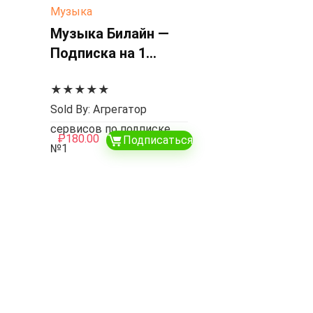
Музыка
Музыка Билайн —
Подписка на 1
месяц
★
★
★
★
★
Sold By: Агрегатор
сервисов по подписке
₽
180.00
Подписаться
№1