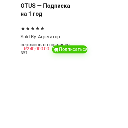
OTUS — Подписка
на 1 год
★
★
★
★
★
Sold By: Агрегатор
сервисов по подписке
₽
240,000.00
Подписаться
№1