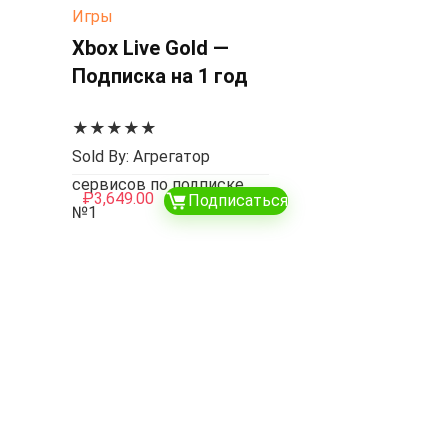
Игры
Xbox Live Gold —
Подписка на 1 год
★
★
★
★
★
Sold By: Агрегатор
сервисов по подписке
₽
3,649.00
Подписаться
№1