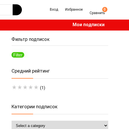
Вход
Избранное
0
Сравнить
Мои подписки
Фильтр подписок
Filter
Min
Max
price
price
Средний рейтинг
★
★
★
★
★
(1)
Категории подписок