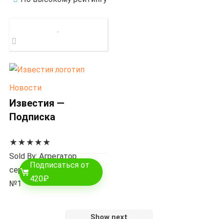
Новости
Известия —
Подписка
★
★
★
★
★
Sold By: Агрегатор
Подписаться от
сервисов по подписке
420₽
№1
Show next