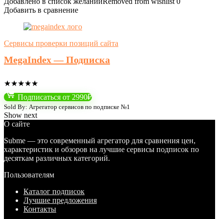
Добавлено в список желаний
Removed from wishlist
0
Добавить в сравнение
Сервисы проверки позиций сайта
MegaIndex — Подписка
★
★
★
★
★
Подписаться от 2990₽
Sold By: Агрегатор сервисов по подписке №1
Show next
О сайте
Subme — это современный агрегатор для сравнения цен,
характеристик и обзоров на лучшие сервисы подписок по
десяткам различных категорий.
Пользователям
Каталог подписок
Лучшие предложения
Контакты