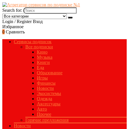
Search for:
Login / Register
Вход
Избранное
0
Сравнить
Сервисы подписок
Все подписки
Кино
Музыка
Книги
Еда
Образование
Игры
Финансы
Новости
Экосистемы
Одежда
Аксессуары
Авто
Прочее
Горячие предложения
Новости