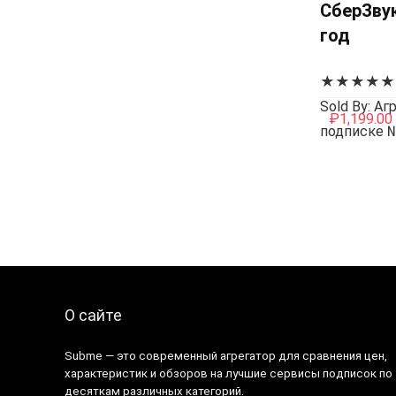
СберЗвук
год
★
★
★
★
★
Sold By: А
₽
1,199.00
подписке 
О сайте
Subme — это современный агрегатор для сравнения цен,
характеристик и обзоров на лучшие сервисы подписок по
десяткам различных категорий.