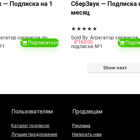
 — Подписка на 1
СберЗвук — Подписка 
месяц
★
★
★
★
★
грегатор сервисов по
Sold By: Агрегатор сервисов
₽
169.00
Подписаться
Подпи
№1
подписке №1
Show next
Пользователям
Продавцам
Каталог подписок
Реклама
Лучшие предложения
Написать нам