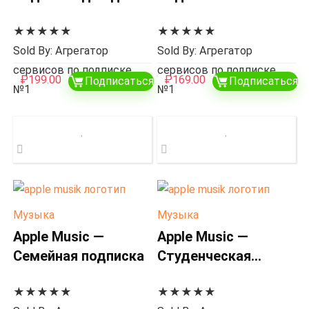
месяц
★
★
★
★
★
★
★
★
★
★
Sold By: Агрегатор
Sold By: Агрегатор
сервисов по подписке
сервисов по подписке
₽
199.00
₽
169.00
Подписаться
Подписаться
№1
№1
Музыка
Музыка
Apple Music —
Apple Music —
Семейная подписка
Студенческая
подписка
★
★
★
★
★
★
★
★
★
★