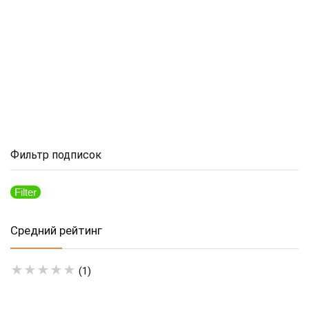
Фильтр подписок
Filter
Mi
M
pr
pr
Средний рейтинг
★
★
★
★
★
(1)