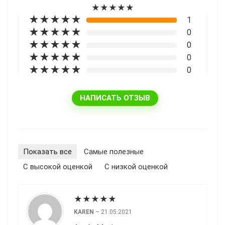
★
★
★
★
★
★
★
★
★
★
1
★
★
★
★
★
0
★
★
★
★
★
0
★
★
★
★
★
0
★
★
★
★
★
0
НАПИСАТЬ ОТЗЫВ
Показать все
Cамые полезные
С высокой оценкой
С низкой оценкой
★
★
★
★
★
KAREN
–
21.05.2021