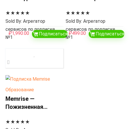
★
★
★
★
★
★
★
★
★
★
Sold By: Агрегатор
Sold By: Агрегатор
сервисов по подписке
сервисов по подписке
₽
1,990.00
₽
499.00
Подписаться
Подписаться
№1
№1
Образование
Memrise —
Пожизненная
подписка
★
★
★
★
★