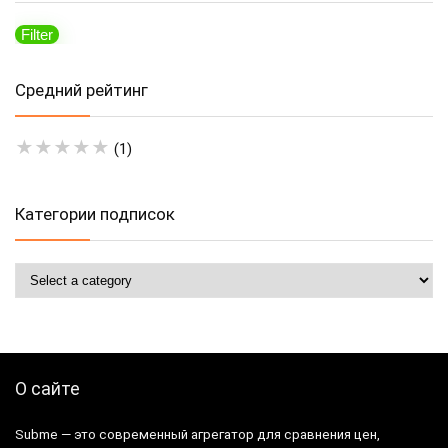
Filter
Mi
M
pr
pr
Средний рейтинг
★
★
★
★
★
(1)
Категории подписок
О сайте
Subme — это современный агрегатор для сравнения цен,