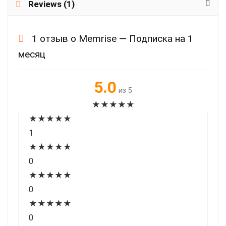
Reviews (1)
1 отзыв о
Memrise — Подписка на 1
месяц
5.0
из 5
★
★
★
★
★
★
★
★
★
★
1
★
★
★
★
★
0
★
★
★
★
★
0
★
★
★
★
★
0