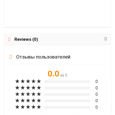
Reviews (0)
Отзывы пользователей
0.0
из 5
★
★
★
★
★
0
★
★
★
★
★
0
★
★
★
★
★
0
★
★
★
★
★
0
★
★
★
★
★
0