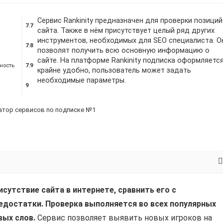
Сервис Rankinity предназначен для проверки позиций
7.7
сайта. Также в нём присутствует целый ряд других
инструментов, необходимых для SEO специалиста. О
7.8
позволят получить всю основную информацию о
сайте. На платформе Rankinity подписка оформляетс
ность
7.9
крайне удобно, пользователь может задать
необходимые параметры.
9
егатор сервисов по подписке №1
сутствие сайта в интернете, сравнить его с
едостатки.
Проверка выполняется во всех популярных
вых слов.
Сервис позволяет выявить новых игроков на