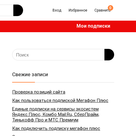
0
Вход
Избранное
Сравнить
Мои подписки
Свежие записи
Проверка позиций сайта
Как пользоваться подпиской Мегафон Плюс
Единые подписки на сервисы экосистем
Яндекс.Плюс, Комбо Mail.Ru, СберПрайм,
Тинькофф Про и МТС Премиум
Как подключить подписку мегафон плюс