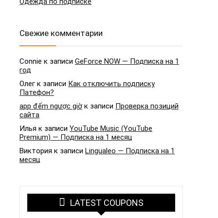
Одежда по подписке
Свежие комментарии
Connie
к записи
GeForce NOW — Подписка на 1
год
Олег
к записи
Как отключить подписку
Патефон?
app đếm ngược giờ
к записи
Проверка позиций
сайта
Илья
к записи
YouTube Music (YouTube
Premium) — Подписка на 1 месяц
Виктория
к записи
Lingualeo — Подписка на 1
месяц
LATEST COUPONS