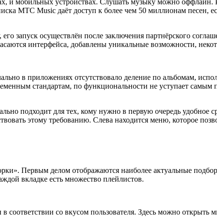
х, и мобильных устройствах. Слушать музыку можно оффлайн. Р
иска MTC Music даёт доступ к более чем 50 миллионам песен, е
 его запуск осуществлён после заключения партнёрского соглаш
касаются интерфейса, добавлены уникальные возможности, неко
ально в приложениях отсутствовало деление по альбомам, испо
ременным стандартам, по функциональности не уступает самым
льно подходит для тех, кому нужно в первую очередь удобное 
твовать этому требованию. Слева находится меню, которое поз
борки». Первым делом отображаются наиболее актуальные подбо
каждой вкладке есть множество плейлистов.
ы в соответствии со вкусом пользователя. Здесь можно открыть