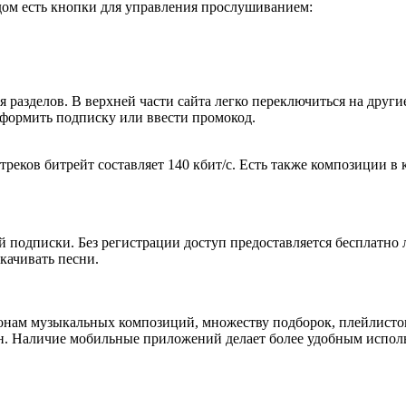
ядом есть кнопки для управления прослушиванием:
 разделов. В верхней части сайта легко переключиться на друг
оформить подписку или ввести промокод.
ков битрейт составляет 140 кбит/с. Есть также композиции в ка
 подписки. Без регистрации доступ предоставляется бесплатно 
скачивать песни.
онам музыкальных композиций, множеству подборок, плейлисто
йн. Наличие мобильные приложений делает более удобным испол