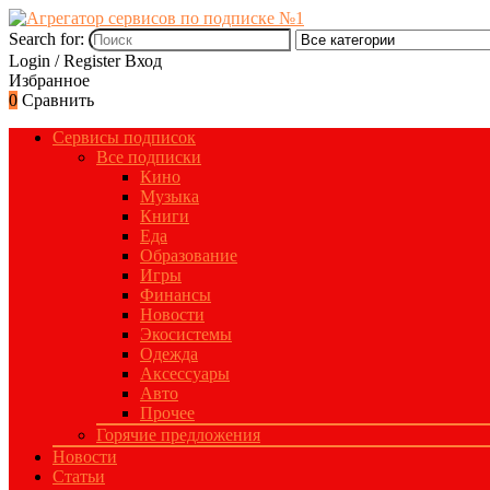
Search for:
Login / Register
Вход
Избранное
0
Сравнить
Сервисы подписок
Все подписки
Кино
Музыка
Книги
Еда
Образование
Игры
Финансы
Новости
Экосистемы
Одежда
Аксессуары
Авто
Прочее
Горячие предложения
Новости
Статьи