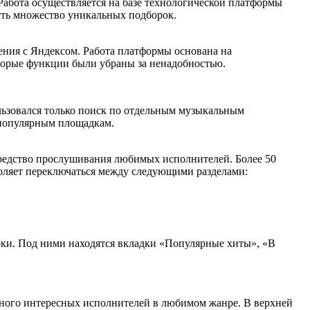
абота осуществляется на базе технологической платформы
сть множество уникальных подборок.
ения с Яндексом. Работа платформы основана на
торые функции были убраны за ненадобностью.
льзовался только поиск по отдельным музыкальным
 популярным площадкам.
средство прослушивания любимых исполнителей. Более 50
воляет переключаться между следующими разделами:
рки. Под ними находятся вкладки «Популярные хиты», «В
 много интересных исполнителей в любимом жанре. В верхней